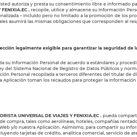
 Usted autoriza y presta su consentimiento libre e informado 
 FENIXIA.EC
.
recopile, utilice y almacene su Información Perso
sonalizada – incluido pero no limitado a la promoción de los pro
ales asumirá las mismas obligaciones que corresponden al res
ección legalmente exigible para garantizar la seguridad de la
a su Información Personal de acuerdo a estándares y proced
a Ley del Sistema Nacional de Registro de Datos Públicos y nor
ión Personal recopilada a terceros diferentes del titular de d
 la Aplicación toman los recaudos para proteger la Información 
AYORISTA UNIVERSAL DE VIAJES Y FENIXIA.EC
.
pueda compartir
s de compra, tales como aerolíneas, hoteles, compañías rentado
o Web y/o nuestra Aplicación. Asimismo, para compartir su Inf
ncluyendo tarjetas de crédito, analítica comercial, servicio de 