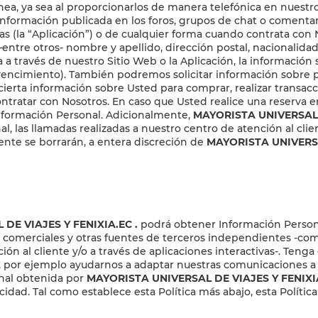
n línea, ya sea al proporcionarlos de manera telefónica en nues
o, información publicada en los foros, grupos de chat o comenta
etas (la “Aplicación”) o de cualquier forma cuando contrata con
entre otros- nombre y apellido, dirección postal, nacionalidad,
 a través de nuestro Sitio Web o la Aplicación, la información 
 de vencimiento). También podremos solicitar información sobre
ierta información sobre Usted para comprar, realizar transacci
tratar con Nosotros. En caso que Usted realice una reserva 
Información Personal. Adicionalmente,
MAYORISTA UNIVERSAL 
l, las llamadas realizadas a nuestro centro de atención al cli
nte se borrarán, a entera discreción de
MAYORISTA UNIVERSA
L DE VIAJES Y FENIXIA.EC
.
podrá obtener Información Persona
s comerciales y otras fuentes de terceros independientes -com
ión al cliente y/o a través de aplicaciones interactivas-. Ten
 por ejemplo ayudarnos a adaptar nuestras comunicaciones a s
onal obtenida por
MAYORISTA UNIVERSAL DE VIAJES Y FENIXI
idad. Tal como establece esta Política más abajo, esta Política