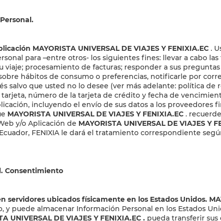
 Personal.
n la Aplicación MAYORISTA UNIVERSAL DE VIAJES Y FENIXIA.EC
. U
Personal para –entre otros- los siguientes fines: llevar a cabo 
e su viaje; procesamiento de facturas; responder a sus pregunt
sis sobre hábitos de consumo o preferencias, notificarle por corr
rés salvo que usted no lo desee (ver más adelante: política de 
la tarjeta, número de la tarjeta de crédito y fecha de vencimie
licación, incluyendo el envío de sus datos a los proveedores fin
ue
MAYORISTA UNIVERSAL DE VIAJES Y FENIXIA.EC
. recuerde
 Web y/o Aplicación de
MAYORISTA UNIVERSAL DE VIAJES Y FE
Ecuador, FENIXIA le dará el tratamiento correspondiente según l
l. Consentimiento
en servidores ubicados físicamente en los Estados Unidos.
uro, y puede almacenar Información Personal en los Estados Uni
A UNIVERSAL DE VIAJES Y FENIXIA.EC
.
pueda transferir sus 