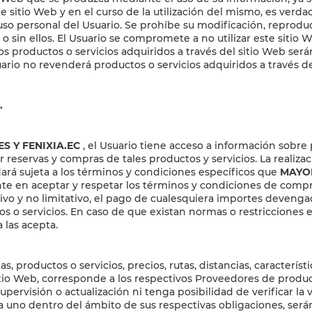
ste sitio Web y en el curso de la utilización del mismo, es ve
uso personal del Usuario. Se prohíbe su modificación, reproducc
sin ellos. El Usuario se compromete a no utilizar este sitio We
 los productos o servicios adquiridos a través del sitio Web s
uario no revenderá productos o servicios adquiridos a través de
.
ES Y FENIXIA.EC
, el Usuario tiene acceso a información sobre 
ar reservas y compras de tales productos y servicios. La realiz
dará sujeta a los términos y condiciones específicos que
MAYOR
nte en aceptar y respetar los términos y condiciones de comp
iativo y no limitativo, el pago de cualesquiera importes deven
ctos o servicios. En caso de que existan normas o restricciones
 las acepta.
s, productos o servicios, precios, rutas, distancias, caracterís
sitio Web, corresponde a los respectivos Proveedores de product
ervisión o actualización ni tenga posibilidad de verificar la 
a uno dentro del ámbito de sus respectivas obligaciones, será