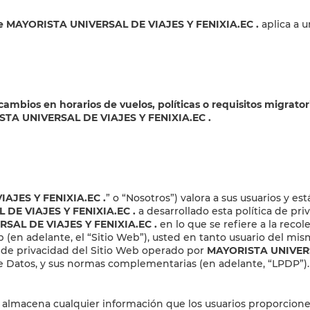
 de MAYORISTA UNIVERSAL DE VIAJES Y FENIXIA.EC
.
aplica a 
: cambios en horarios de vuelos, políticas o requisitos migrat
RISTA UNIVERSAL DE VIAJES Y FENIXIA.EC
.
IAJES Y FENIXIA.EC
.
” o “Nosotros”) valora a sus usuarios y e
 DE VIAJES Y FENIXIA.EC
.
a desarrollado esta política de priv
SAL DE VIAJES Y FENIXIA.EC
.
en lo que se refiere a la reco
 web (en adelante, el “Sitio Web”), usted en tanto usuario del mi
as de privacidad del Sitio Web operado por
MAYORISTA UNIVERS
e Datos, y sus normas complementarias (en adelante, “LPDP”).
 almacena cualquier información que los usuarios proporcione