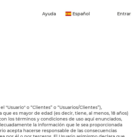
Ayuda
Español
Entrar
el "Usuario" o “Clientes” o “Usuarios/Clientes”),
 que es mayor de edad (es decir, tiene, al menos, 18 años)
 con los términos y condiciones de uso aquí enunciados,
 adecuadamente la información que le sea proporcionada
suario acepta hacerse responsable de las consecuencias
a por él o por terceros. El Usuario asimismo declara que