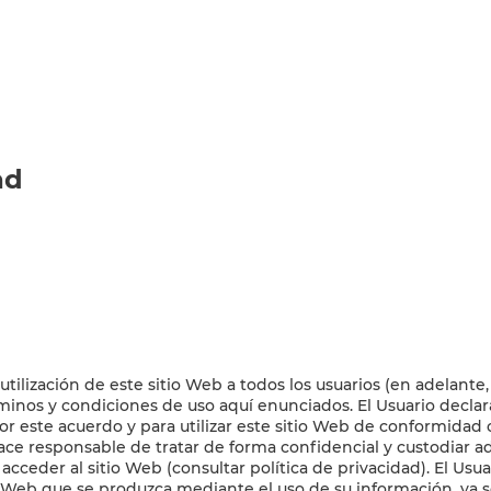
ad
utilización de este sitio Web a todos los usuarios (en adelante, 
minos y condiciones de uso aquí enunciados. El Usuario declara
por este acuerdo y para utilizar este sitio Web de conformidad
ace responsable de tratar de forma confidencial y custodiar
 acceder al sitio Web (consultar política de privacidad). El U
o Web que se produzca mediante el uso de su información, ya se