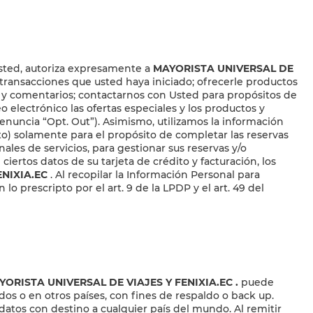
sted, autoriza expresamente a
MAYORISTA UNIVERSAL DE
las transacciones que usted haya iniciado; ofrecerle productos
as y comentarios; contactarnos con Usted para propósitos de
eo electrónico las ofertas especiales y los productos y
renuncia “Opt. Out”). Asimismo, utilizamos la información
nto) solamente para el propósito de completar las reservas
ales de servicios, para gestionar sus reservas y/o
 ciertos datos de su tarjeta de crédito y facturación, los
NIXIA.EC
. Al recopilar la Información Personal para
o prescripto por el art. 9 de la LPDP y el art. 49 del
 MAYORISTA UNIVERSAL DE VIAJES Y FENIXIA.EC
.
puede
dos o en otros países, con fines de respaldo o back up.
datos con destino a cualquier país del mundo. Al remitir