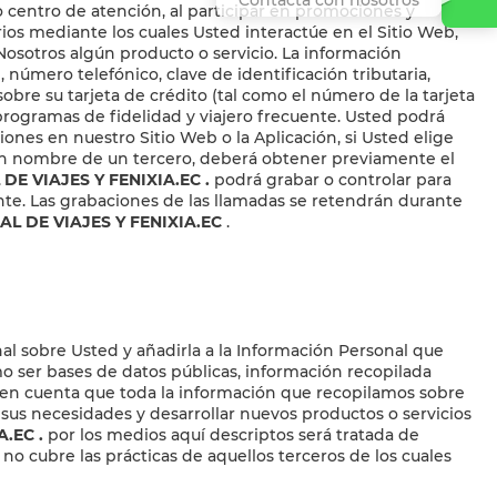
tro centro de atención, al participar en promociones y
rios mediante los cuales Usted interactúe en el Sitio Web,
 Nosotros algún producto o servicio. La información
 número telefónico, clave de identificación tributaria,
sobre su tarjeta de crédito (tal como el número de la tarjeta
 programas de fidelidad y viajero frecuente. Usted podrá
ones en nuestro Sitio Web o la Aplicación, si Usted elige
en nombre de un tercero, deberá obtener previamente el
DE VIAJES Y FENIXIA.EC
.
podrá grabar o controlar para
ente. Las grabaciones de las llamadas se retendrán durante
L DE VIAJES Y FENIXIA.EC
.
l sobre Usted y añadirla a la Información Personal que
o ser bases de datos públicas, información recopilada
ga en cuenta que toda la información que recopilamos sobre
us necesidades y desarrollar nuevos productos o servicios
A.EC
.
por los medios aquí descriptos será tratada de
 no cubre las prácticas de aquellos terceros de los cuales