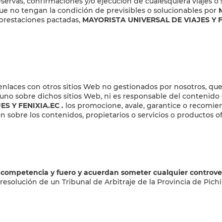
 reservas, confirmaciones y/o ejecución de cualesquiera viajes o
que no tengan la condición de previsibles o solucionables por
 prestaciones pactadas,
MAYORISTA UNIVERSAL DE VIAJES Y F
nlaces con otros sitios Web no gestionados por nosotros, que 
uno sobre dichos sitios Web, ni es responsable del contenido d
ES Y FENIXIA.EC
.
los promocione, avale, garantice o recomie
ón sobre los contenidos, propietarios o servicios o productos 
 competencia y fuero y acuerdan someter cualquier controver
 resolución de un Tribunal de Arbitraje de la Provincia de Pich